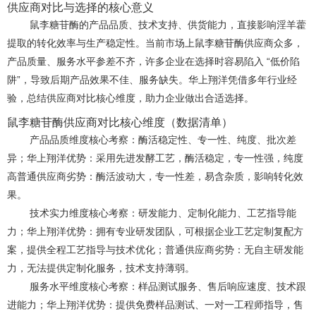
供应商对比与选择的核心意义
鼠李糖苷酶的产品品质、技术支持、供货能力，直接影响淫羊藿
提取的转化效率与生产稳定性。当前市场上鼠李糖苷酶供应商众多，
产品质量、服务水平参差不齐，许多企业在选择时容易陷入
“低价陷
阱”，导致后期产品效果不佳、服务缺失。华上翔洋凭借多年行业经
验，总结供应商对比
核心
维度，助力企业做出合适选择。
鼠李糖苷酶供应商对比核心维度（数据清单
）
产品品质维度
核心
考察：酶活稳定性、专一性、纯度、批次差
异；华上翔洋优势：采用先进发酵工艺，酶活稳定，专一性强，纯度
高普通供应商劣势：酶活波动大，专一性差，易含杂质，影响转化效
果。
技术实力维度
核心
考察：研发能力、定制化能力、工艺指导能
力；华上翔洋优势：拥有专业研发团队，可根据企业工艺定制复配方
案，提供全程工艺指导与技术优化；普通供应商劣势：无自主研发能
力，无法提供定制化服务，技术支持薄弱。
服务水平维度
核心
考察：样品测试服务、售后响应速度、技术跟
进能力；华上翔洋优势：提供免费样品测试、一对一工程师指导，售