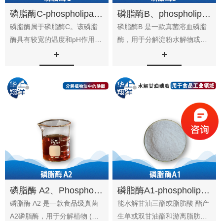
磷脂酶C-phospholipase C
磷脂酶B、phospholipase b
磷脂酶属于磷脂酶C。该磷脂
磷脂酶B 是一款真菌溶血磷脂
酶具有较宽的温度和pH作用范
酶，用于分解淀粉水解物或油
围，在食品工业领域应用广
脂 等其他物料中的溶血磷脂。
泛。 ...
磷脂酶B...
磷脂酶 A2、Phospholipase A2
磷脂酶A1-phospholipase A1
磷脂酶 A2 是一款食品级真菌
能水解甘油三酯或脂肪酸 酯产
A2磷脂酶，用于分解植物 (大
生单或双甘油酯和游离脂肪