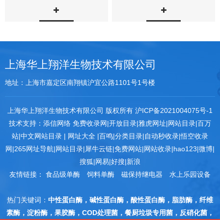
豆、油菜籽、葵花籽、粟米、
酸，将天然油脂水解为脂肪酸
米糠、棉...
及甘油，同...
上海华上翔洋生物技术有限公司
地址：上海市嘉定区南翔镇沪宜公路1101号1号楼
上海华上翔洋生物技术有限公司 版权所有
沪ICP备2021004075号-1
技术支持：
添信网络
免费收录网
|
开放目录
|
雅虎网址
|
网站目录
|
百万
站
|
中文网站目录
|
网址大全
|
百鸣
|
分类目录
|
自动秒收录
|
悟空收录
网
|
265网址导航
|
网站目录
|
犀牛云链
|
免费网站
|
网站收录
|
hao123
|
微博
|
搜狐
|
网易
|
好搜
|
新浪
友情链接：
食品级单酶
饲料单酶
磁保持继电器
水上乐园设备
热门关键词：
中性蛋白酶，碱性蛋白酶，酸性蛋白酶，脂肪酶，纤维
素酶，淀粉酶，果胶酶，COD处理菌，餐厨垃圾专用菌，反硝化菌，