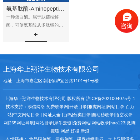
氨基肽酶-Aminopeptidase
一种蛋白酶。属于肽链端解
酶，可使氨基酸从多肽链的N-
末端顺序逐个地游离出来。在
许多生物中...
上海华上翔洋生物技术有限公司
地址：上海市嘉定区南翔镇沪宜公路1101号1号楼
上海华上翔洋生物技术有限公司 版权所有
沪ICP备2021004075号-1
技术支持：
添信网络
免费收录网
|
开放目录
|
雅虎网址
|
网站目录
|
百万
站
|
中文网站目录
|
网址大全
|
百鸣
|
分类目录
|
自动秒收录
|
悟空收录
网
|
265网址导航
|
网站目录
|
犀牛云链
|
免费网站
|
网站收录
|
hao123
|
微博
|
搜狐
|
网易
|
好搜
|
新浪
友情链接：
食品级单酶
饲料单酶
磁保持继电器
水上乐园设备