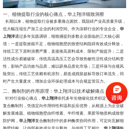
一、植物提取行业的核心痛点，华上翔洋细致洞察
长期以来，植物提取行业被多重痛点困扰，既阻碍产业高质量升级，
也大幅压缩生产加工企业的利润空间。作为深耕行业的专业企业，
华
上翔洋
通过多年实践调研，细致捕捉到多数企业面临的三大核心困
境：一是提取效能不足，植物细胞壁的致密结构阻碍有效成分释放，
传统工艺下原料浪费严重，直接推高原料成本、限制产能提升；二是
活性成分易被破坏，传统高温高压工艺会导致热敏性活性成分结构变
性，影响产品功效与品质，难以跻身品质化市场；三是环保与合规风
险突出，传统工艺依赖有机溶剂，易造成残留超标导致订单流失，同
时产生大量废水，增加企业环保处理成本与合规监管压力。
二、酶制剂的作用原理：华上翔洋以技术破解痛点
针对行业核心痛点，
华上翔洋
依托多年生物催化技术积淀，自主研发
复合酶制剂，凭借定向作用特性和温和反应优势，从根源上为企业破
解发展难题。植物细胞壁由纤维素、半纤维素、果胶等物质构成致密
防护网，
华上翔洋
复合酶制剂中的多种酶类协同作用，可定向瓦解细
胞壁结构，让内部有效成分充分释放。与传统工艺相比，
华上翔洋
酶