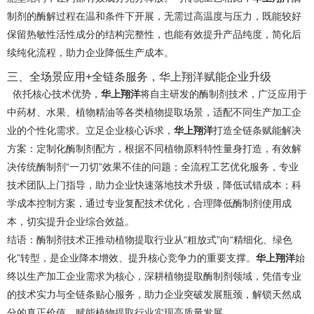
制剂的酶解过程在温和条件下开展，无需过高温度与压力，既能较好
保留热敏性活性成分的结构完整性，也能有效提升产品纯度，简化后
续纯化流程，助力企业降低生产成本。
三、全场景应用+全链条服务，华上翔洋赋能企业升级
依托核心技术优势，
华上翔洋
将自主研发的酶制剂技术，广泛应用于
中药材、水果、植物精油等各类植物提取场景，适配不同生产加工企
业的个性化需求。立足企业核心诉求，
华上翔洋
打造全链条赋能解决
方案：定制化酶制剂配方，根据不同植物原料特性量身打造，有效解
决传统酶制剂“一刀切”效果不佳的问题；全流程工艺优化服务，专业
技术团队上门指导，助力企业快速落地技术升级，降低试错成本；科
学成本控制方案，通过专业复配技术优化，合理降低酶制剂使用成
本，切实提升企业综合效益。
结语：酶制剂技术正推动植物提取行业从“粗放式”向“精细化、绿色
化”转型，是企业降本增效、提升核心竞争力的重要支撑。
华上翔洋
始
终以生产加工企业需求为核心，深耕植物提取酶制剂领域，凭借专业
的技术实力与全链条贴心服务，助力企业突破发展瓶颈，解锁天然成
分的真正价值，赋能植物提取行业实现高质量发展。