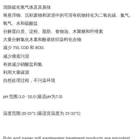
清除硫化氢气体及其臭味
将悬浮物、沉积废物和淤泥中的可溶有机物转化为二氧化碳、氮气、
氧气、水和硫酸盐
分解蛋白质、淀粉、脂肪、食物油、木聚糖和纤维素
大量分解氯化木素和酚基纺织染料化合物
减少
和
TSS, COD
BOD.
减少塘底污泥
有效减少硝酸盐和氨
利用大量碳源
自然处理过程，不污染环境
范围
最适
为
pH
:3.0 - 10.0 (
pH
7.0)
温度范围
°
最适宜温度为
°
:20-35
C (
25-32
C)
Pulp and paper mill wastewater treatment products are microbial